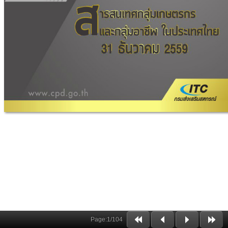
Page:
1
/
104